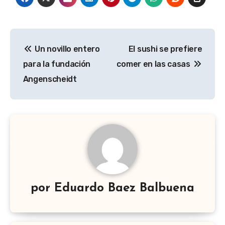
Navegación
Un novillo entero
El sushi se prefiere
de
para la fundación
comer en las casas
entradas
Angenscheidt
por
Eduardo Baez Balbuena