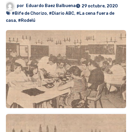
por
Eduardo Baez Balbuena
29 octubre, 2020
#Bife de Chorizo
,
#Diario ABC
,
#La cena fuera de
casa
,
#Rodelú