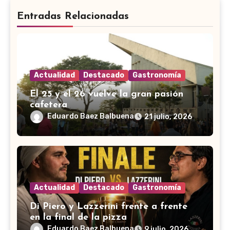
Entradas Relacionadas
Actualidad
Destacado
Gastronomía
El 25 y el 26 vuelve la gran pasión
cafetera
Eduardo Baez Balbuena
21 julio, 2026
Actualidad
Destacado
Gastronomía
Di Piero y Lazzerini frente a frente
en la final de la pizza
Eduardo Baez Balbuena
9 julio, 2026