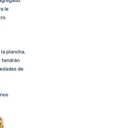
 agregado
a le
tro
 la plancha,
n tendrán
iedades de
 nos