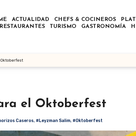
ME
ACTUALIDAD
CHEFS & COCINEROS
PLAT
RESTAURANTES
TURISMO
GASTRONOMÍA
H
 Oktoberfest
ara el Oktoberfest
orizos Caseros
,
#Leyzman Salim
,
#Oktoberfest