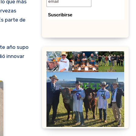
ervezas
Es parte de
ste año supo
ió innovar