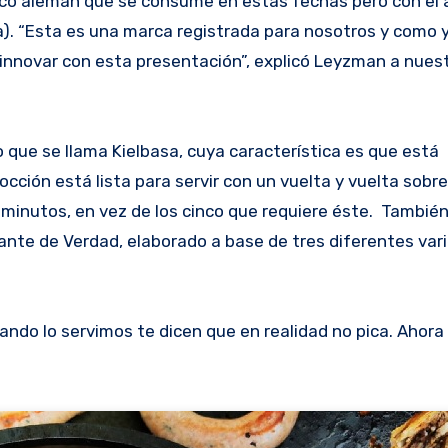
nco alemán que se consume en estas fechas pero con el
). “Esta es una marca registrada para nosotros y como y
innovar con esta presentación”, explicó Leyzman a nues
que se llama Kielbasa, cuya característica es que está
ción está lista para servir con un vuelta y vuelta sobre
0 minutos, en vez de los cinco que requiere éste. Tambié
ante de Verdad, elaborado a base de tres diferentes var
ando lo servimos te dicen que en realidad no pica. Ahora