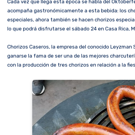
Cada vez que llega esta época se habla del Oktoberfest, pero no vamos a hablar de cerveza. Vamos hablar de lo que más
acompaña gastronómicamente a esta bebida: los chori
especiales, ahora también se hacen chorizos especia
lo que podrá disfrutarse el sábado 24 en Casa Rica, 
Chorizos Caseros, la empresa del conocido Leyzman S
ganarse la fama de ser una de las mejores charcuter
con la producción de tres chorizos en relación a la fie