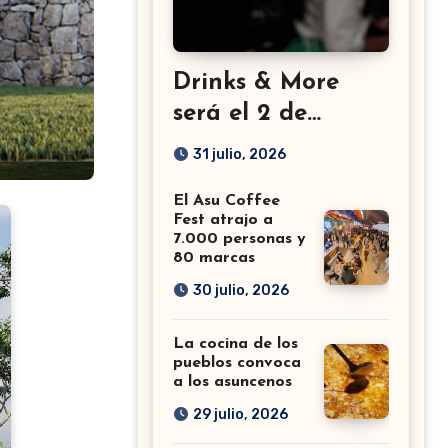
Drinks & More
será el 2 de
setiembre en el
31 julio, 2026
Sheraton
El Asu Coffee
Fest atrajo a
7.000 personas y
80 marcas
30 julio, 2026
La cocina de los
pueblos convoca
a los asuncenos
29 julio, 2026