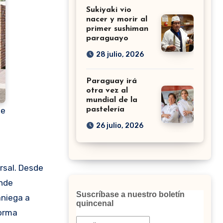
Sukiyaki vio
nacer y morir al
primer sushiman
paraguayo
28 julio, 2026
Paraguay irá
otra vez al
mundial de la
de
pastelería
26 julio, 2026
onde
Suscríbase a nuestro boletín
aniega a
quincenal
forma