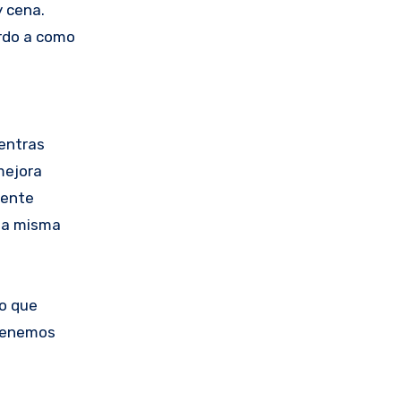
y cena.
erdo a como
entras
mejora
mente
 la misma
lo que
 Tenemos