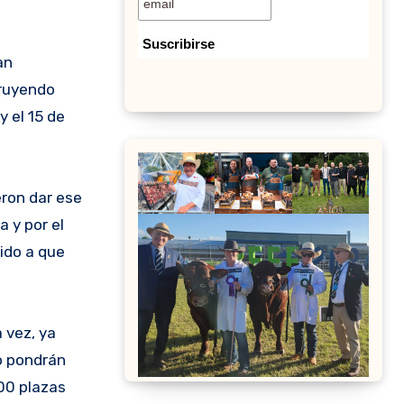
an
truyendo
y el 15 de
eron dar ese
 y por el
ido a que
 vez, ya
o pondrán
00 plazas