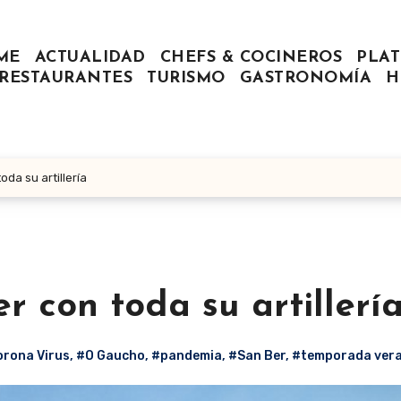
ME
ACTUALIDAD
CHEFS & COCINEROS
PLAT
RESTAURANTES
TURISMO
GASTRONOMÍA
H
da su artillería
 con toda su artillerí
rona Virus
,
#O Gaucho
,
#pandemia
,
#San Ber
,
#temporada ver