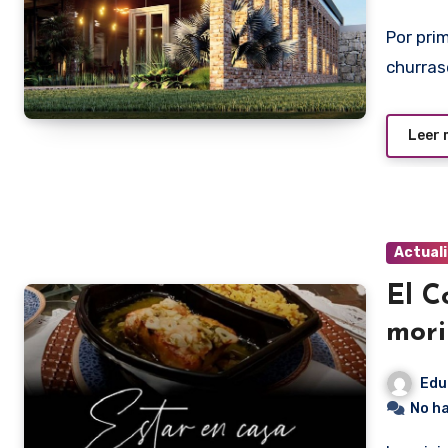
Por primera vez, en sus 20 años de existencia, la exitosa
churras
Leer
Actual
El C
mori
Edu
No h