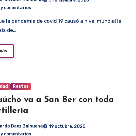
31 diciembre, 2020
ay comentarios
isis de…
 más
idad
Restos
úcho va a San Ber con toda
tillería
ardo Baez Balbuena
19 octubre, 2020
ay comentarios