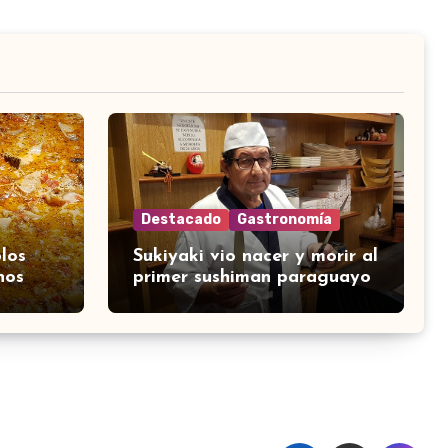
Destacado
Gastronomía
los
Sukiyaki vio nacer y morir al
nos
primer sushiman paraguayo