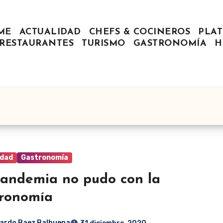
ME
ACTUALIDAD
CHEFS & COCINEROS
PLAT
RESTAURANTES
TURISMO
GASTRONOMÍA
H
idad
Gastronomía
andemia no pudo con la
ronomía
ardo Baez Balbuena