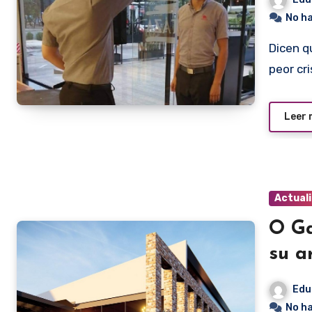
No h
Dicen que la pandemia de covid 19 causó a nivel mundial la
peor cr
Leer
Actual
O Ga
su ar
Edu
No h