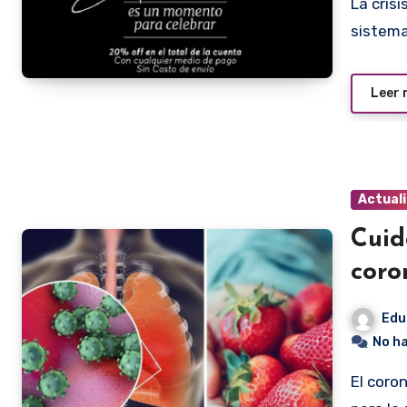
La crisis del coronavirus vino a modificar todo nuestro
sistema
Leer
Actual
Cuid
coro
Edu
No h
El coronavirus no se contagia a través de los alimentos