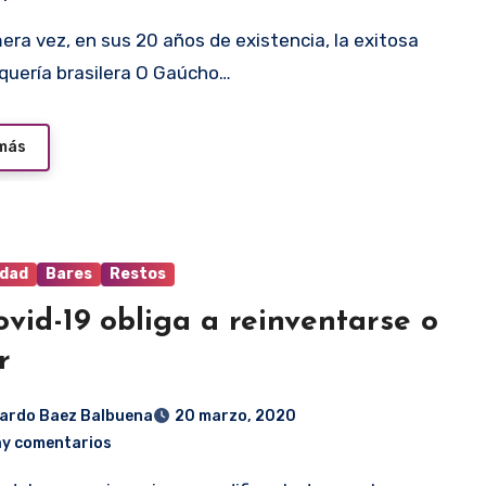
quería brasilera O Gaúcho…
 más
idad
Bares
Restos
ovid-19 obliga a reinventarse o
r
ardo Baez Balbuena
20 marzo, 2020
ay comentarios