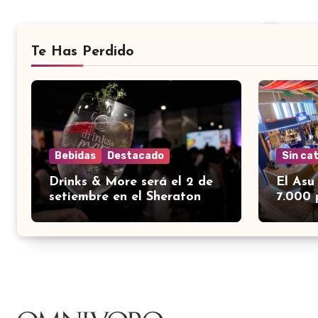
Te Has Perdido
Bebidas
Destacado
Sin ca
Drinks & More será el 2 de
El Asu
setiembre en el Sheraton
7.000 