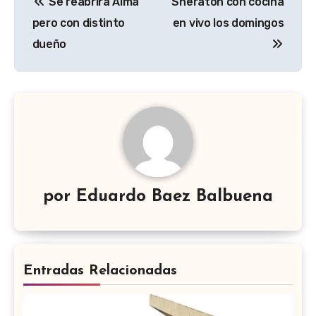
Se reabrirá Alma
Sheraton con cocina
de
pero con distinto
en vivo los domingos
entradas
dueño
por
Eduardo Baez Balbuena
Entradas Relacionadas