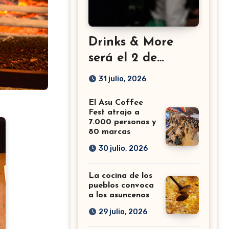
Drinks & More
será el 2 de
setiembre en el
31 julio, 2026
Sheraton
El Asu Coffee
Fest atrajo a
7.000 personas y
80 marcas
30 julio, 2026
La cocina de los
pueblos convoca
a los asuncenos
29 julio, 2026