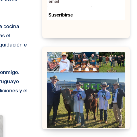
a cocina
as el
quidación e
conmigo,
uruguayo
iciones y el