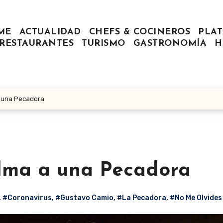
ME
ACTUALIDAD
CHEFS & COCINEROS
PLAT
RESTAURANTES
TURISMO
GASTRONOMÍA
H
a una Pecadora
Alma a una Pecadora
,
#Coronavirus
,
#Gustavo Camio
,
#La Pecadora
,
#No Me Olvides