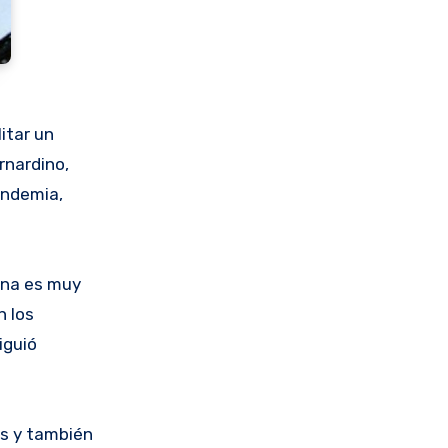
itar un
rnardino,
andemia,
cina es muy
n los
iguió
s y también