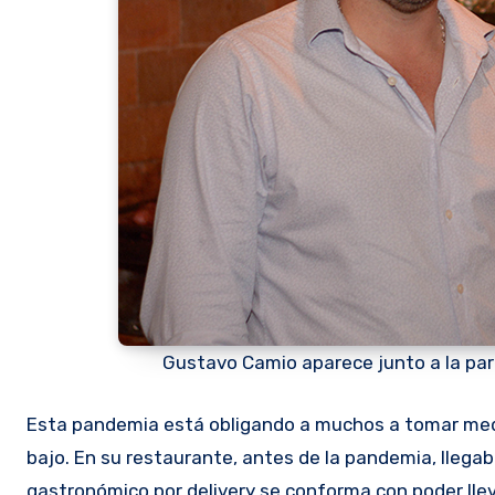
Gustavo Camio aparece junto a la parr
Esta pandemia está obligando a muchos a tomar medidas extremas y a veces desesperadas. Es que Gustavo cayó muy
bajo. En su restaurante, antes de la pandemia, llega
gastronómico por delivery se conforma con poder llev