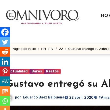
Ir
al
HO
contenido
Página de inicio
PM
V
22
Gustavo entregó su Alma 
Actualidad
Bares
Restos
Gustavo entregó su 
por
Eduardo Baez Balbuena
22 abril, 2020
#Alma