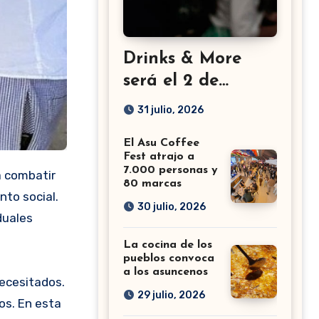
Drinks & More
será el 2 de
setiembre en el
31 julio, 2026
Sheraton
El Asu Coffee
Fest atrajo a
7.000 personas y
80 marcas
nto social.
30 julio, 2026
duales
La cocina de los
pueblos convoca
a los asuncenos
necesitados.
29 julio, 2026
os. En esta