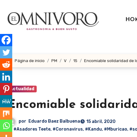
Ir
al
HO
contenido
Página de inicio
PM
V
15
Encomiable solidaridad de 
Actualidad
Encomiable solidarid
por
Eduardo Baez Balbuena
15 abril, 2020
#Asadores Teete
,
#Coronavirus
,
#Kandu
,
#Mburicao
,
#so