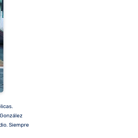
licas.
e González
dio. Siempre