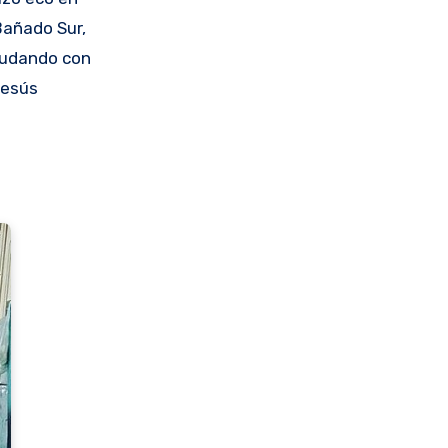
Bañado Sur,
yudando con
Jesús