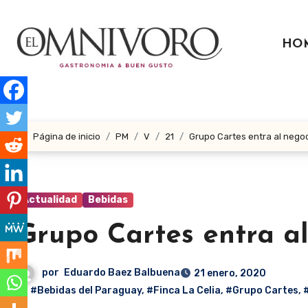
Ir
al
HO
contenido
Página de inicio
PM
V
21
Grupo Cartes entra al negoc
Actualidad
Bebidas
Grupo Cartes entra al
por
Eduardo Baez Balbuena
21 enero, 2020
#Bebidas del Paraguay
,
#Finca La Celia
,
#Grupo Cartes
,