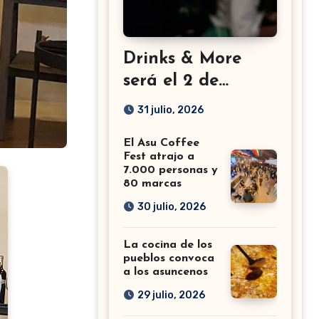
Drinks & More
será el 2 de
setiembre en el
31 julio, 2026
Sheraton
El Asu Coffee
Fest atrajo a
7.000 personas y
80 marcas
30 julio, 2026
La cocina de los
pueblos convoca
a los asuncenos
29 julio, 2026