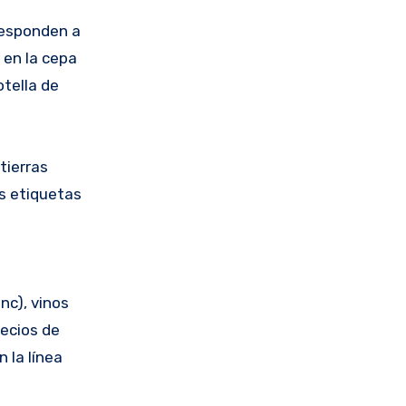
rresponden a
 en la cepa
otella de
tierras
us etiquetas
o
nc), vinos
recios de
 la línea