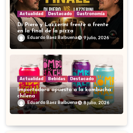
Actualidad
Destacado
Gastronomía
Di Piero y Lazzerini frente a frente
en la final de la pizza
Eduardo Baez Balbuena
9 julio, 2026
Actualidad
Bebidas
Destacado
Importadora apuesta a la kombucha
chilena
Eduardo Baez Balbuena
8 julio, 2026