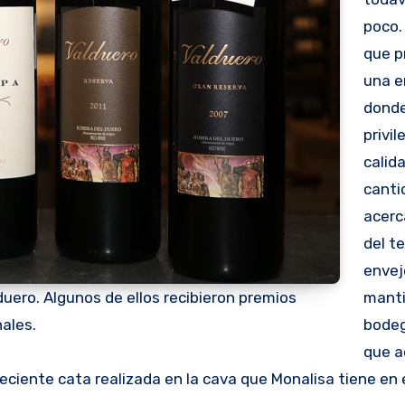
poco.
que p
una e
donde
privil
calida
canti
acerc
del t
envej
uero. Algunos de ellos recibieron premios
manti
ales.
bodeg
que a
eciente cata realizada en la cava que Monalisa tiene en 