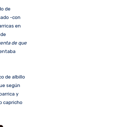
do de
rcado -con
rricas en
 de
uenta de que
mentaba
 de albillo
rque según
barrica y
o capricho