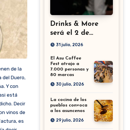
Drinks & More
será el 2 de
setiembre en el
31 julio, 2026
Sheraton
El Asu Coffee
Fest atrajo a
7.000 personas y
80 marcas
a del Duero,
30 julio, 2026
a. Y con
asi está
La cocina de los
dicho. Decir
pueblos convoca
a los asuncenos
on vinos de
29 julio, 2026
factura, es
ía decir