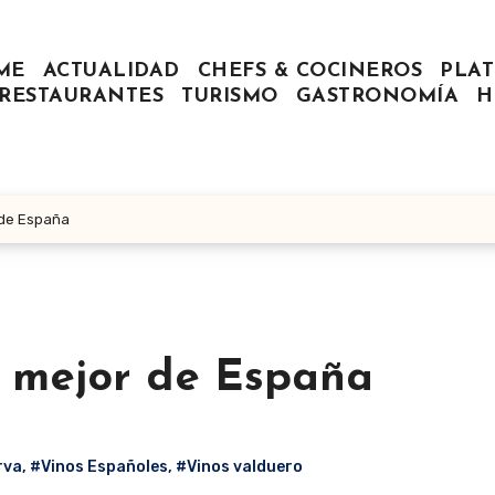
ME
ACTUALIDAD
CHEFS & COCINEROS
PLAT
RESTAURANTES
TURISMO
GASTRONOMÍA
H
r de España
o mejor de España
rva
,
#Vinos Españoles
,
#Vinos valduero