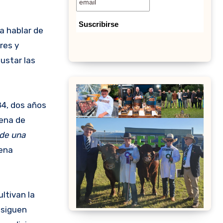
a hablar de
res y
ustar las
84, dos años
cena de
 de una
ena
ltivan la
nsiguen