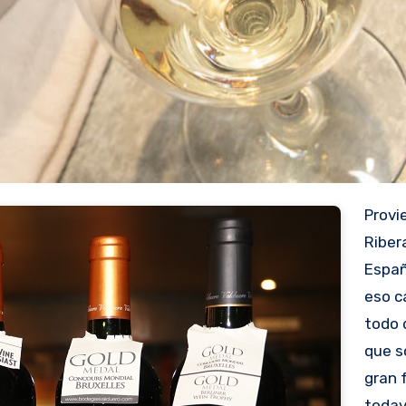
Provienen de la
Riber
Españ
eso c
todo 
que s
gran 
todav