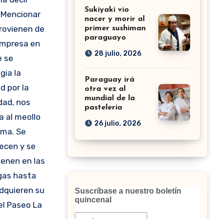
Sukiyaki vio
 Mencionar
nacer y morir al
rovienen de
primer sushiman
paraguayo
mpresa en
28 julio, 2026
 se
egia la
Paraguay irá
d por la
otra vez al
mundial de la
dad, nos
pastelería
a al meollo
26 julio, 2026
ema. Se
ecen y se
enen en las
as hasta
dquieren su
Suscríbase a nuestro boletín
quincenal
el Paseo La