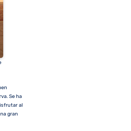
e
eben
rva. Se ha
sfrutar al
una gran