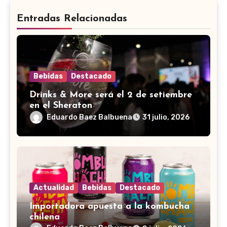
Entradas Relacionadas
Bebidas
Destacado
Drinks & More será el 2 de setiembre
en el Sheraton
Eduardo Baez Balbuena
31 julio, 2026
Actualidad
Bebidas
Destacado
Importadora apuesta a la kombucha
chilena