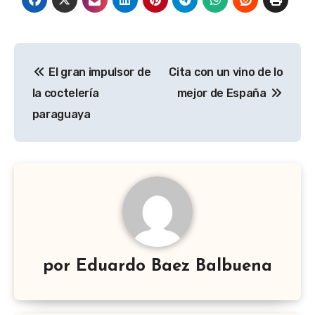
Navegación
El gran impulsor de
Cita con un vino de lo
de
la coctelería
mejor de España
entradas
paraguaya
por
Eduardo Baez Balbuena