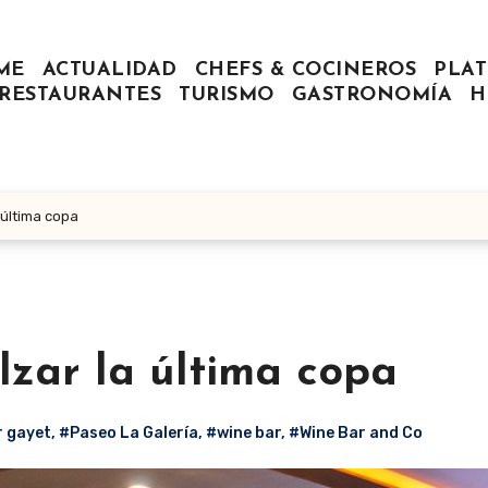
ME
ACTUALIDAD
CHEFS & COCINEROS
PLAT
RESTAURANTES
TURISMO
GASTRONOMÍA
H
 última copa
lzar la última copa
r gayet
,
#Paseo La Galería
,
#wine bar
,
#Wine Bar and Co