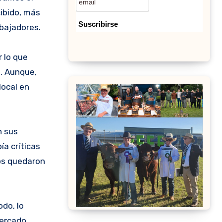
cibido, más
abajadores.
r lo que
a. Aunque,
local en
n sus
ía críticas
nos quedaron
do, lo
mercado