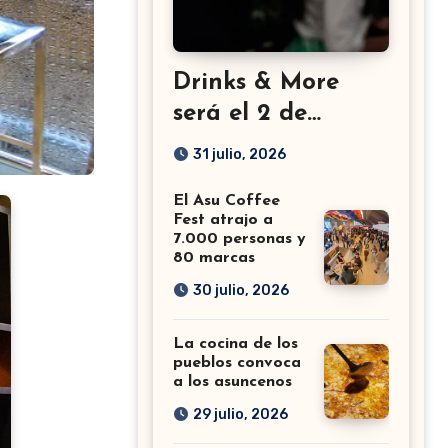
Drinks & More
será el 2 de
setiembre en el
31 julio, 2026
Sheraton
El Asu Coffee
Fest atrajo a
7.000 personas y
80 marcas
30 julio, 2026
La cocina de los
pueblos convoca
a los asuncenos
29 julio, 2026