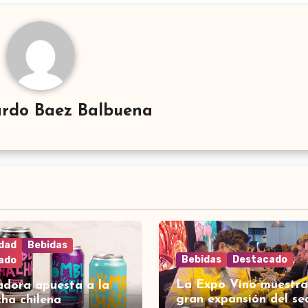
rdo Baez Balbuena
idad
Bebidas
Bebidas
Destacado
ado
La Expo Vino muestra
adora apuesta a la
gran expansión del se
ha chilena