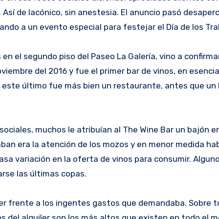
. Así de lacónico, sin anestesia. El anuncio pasó desaper
ndo a un evento especial para festejar el Día de los Tr
es en el segundo piso del Paseo La Galería, vino a confirma
oviembre del 2016 y fue el primer bar de vinos, en esenci
, este último fue más bien un restaurante, antes que un 
sociales, muchos le atribuían al The Wine Bar un bajón e
aban era la atención de los mozos y en menor medida hab
asa variación en la oferta de vinos para consumir. Algu
arse las últimas copas.
cer frente a los ingentes gastos que demandaba. Sobre to
ios del alquiler son los más altos que existen en todo el 