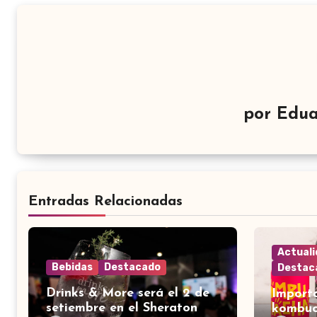
por
Edua
Entradas Relacionadas
Actual
Bebidas
Destacado
Destac
Drinks & More será el 2 de
Import
setiembre en el Sheraton
kombuc