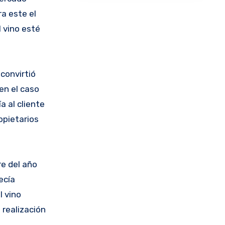
ra este el
 vino esté
convirtió
en el caso
a al cliente
opietarios
re del año
ecía
l vino
 realización