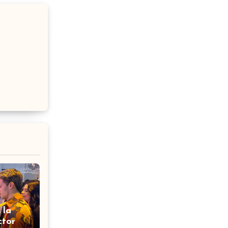
 la
ctor