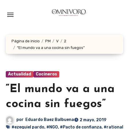
Ir
al
contenido
Página de inicio
PM
V
2
“El mundo va a una cocina sin fuegos”
Actualidad
Cocineros
“El mundo va a una
cocina sin fuegos”
por
Eduardo Baez Balbuena
2 mayo, 2019
#ezequiel pardo
,
#NGO
,
#Pacto de confianza
,
#rational