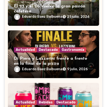
El 25 y el 26 vuelve la gran pasión
cafetera
Eduardo Baez Balbuena
21 julio, 2026
Actualidad
Destacado
Gastronomía
Di Piero y Lazzerini frente a frente
en la final de la pizza
Eduardo Baez Balbuena
9 julio, 2026
Actualidad
Bebidas
Destacado