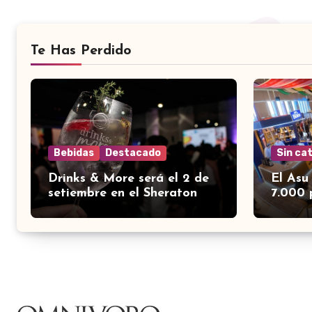
Te Has Perdido
Bebidas
Destacado
Sin ca
Drinks & More será el 2 de
El Asu
setiembre en el Sheraton
7.000 