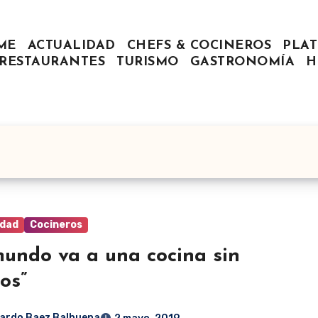
ME
ACTUALIDAD
CHEFS & COCINEROS
PLAT
RESTAURANTES
TURISMO
GASTRONOMÍA
H
idad
Cocineros
mundo va a una cocina sin
os”
ardo Baez Balbuena