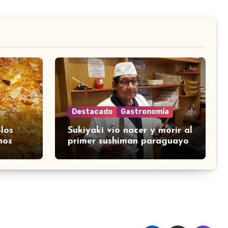
Destacado
Gastronomía
los
Sukiyaki vio nacer y morir al
nos
primer sushiman paraguayo