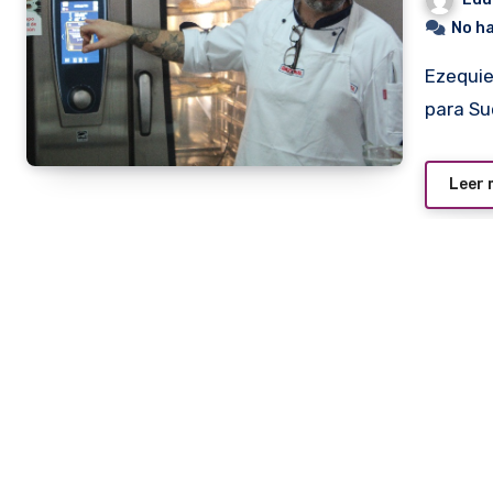
No h
Ezequiel Pardo Argerich, chef corporativo de RATIONAL
para Su
Leer