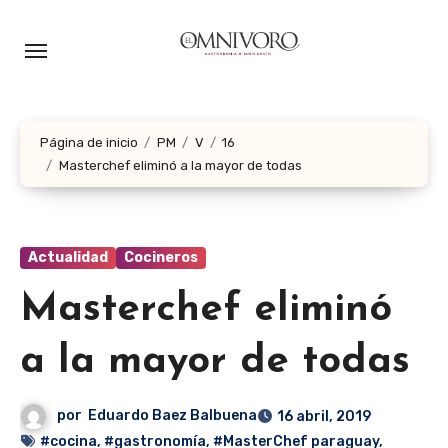
Ir
al
contenido
Página de inicio
PM
V
16
Masterchef eliminó a la mayor de todas
Actualidad
Cocineros
Masterchef eliminó
a la mayor de todas
por
Eduardo Baez Balbuena
16 abril, 2019
#cocina
,
#gastronomía
,
#MasterChef paraguay
,