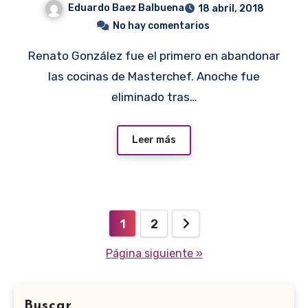
Eduardo Baez Balbuena
18 abril, 2018
No hay comentarios
Renato González fue el primero en abandonar
las cocinas de Masterchef. Anoche fue
eliminado tras…
Leer más
Paginación
1
2
de
Página siguiente »
entradas
Buscar