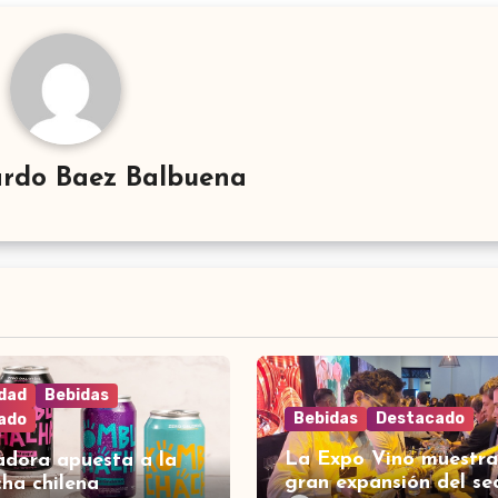
rdo Baez Balbuena
idad
Bebidas
Bebidas
Destacado
ado
La Expo Vino muestra
adora apuesta a la
gran expansión del se
ha chilena