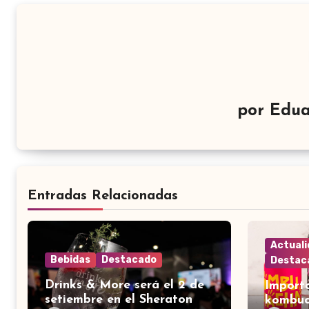
por
Edua
Entradas Relacionadas
Actual
Bebidas
Destacado
Destac
Drinks & More será el 2 de
Import
setiembre en el Sheraton
kombuc