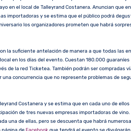
mayo en el local de Talleyrand Costanera. Anuncian que e
sas importadoras y se estima que el público podrá degus
niversario los organizadores prometen que habrá sorpre
 con la suficiente antelación de manera a que todas las e
local en los días del evento. Cuestan 180.000 guaraníes
avés de la red Ticketea. También podrán ser compradas v
ar una concurrencia que no represente problemas de segu
lleyrand Costanera y se estima que en cada uno de ellos
icipación de tres nuevas empresas importadoras de vino.
cada una de ellas, pero se descuenta que habrá numeros
a página de
Facebook
que tendrá el evento se divulgarán