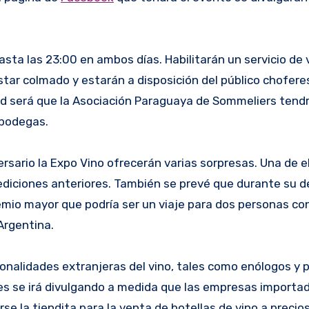
sta las 23:00 en ambos días. Habilitarán un servicio de 
star colmado y estarán a disposición del público chofere
ad será que la Asociación Paraguaya de Sommeliers tend
 bodegas.
sario la Expo Vino ofrecerán varias sorpresas. Una de el
diciones anteriores. También se prevé que durante su de
remio mayor que podría ser un viaje para dos personas co
Argentina.
onalidades extranjeras del vino, tales como enólogos y p
es se irá divulgando a medida que las empresas importa
rse la tiendita para la venta de botellas de vino a preci