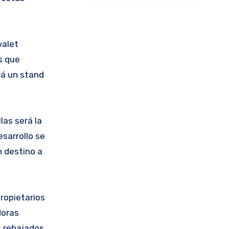
valet
s que
rá un stand
las será la
sarrollo se
n destino a
ropietarios
doras
os rebajados