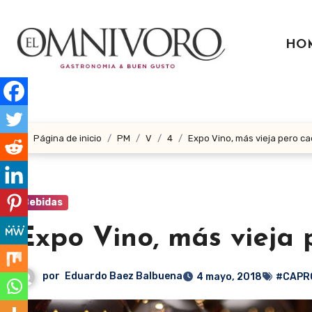
Ir
al
HO
contenido
Página de inicio
PM
V
4
Expo Vino, más vieja pero c
Bebidas
Expo Vino, más vieja 
por
Eduardo Baez Balbuena
4 mayo, 2018
#CAPR