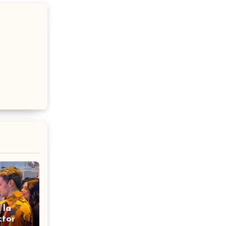
 la
ctor