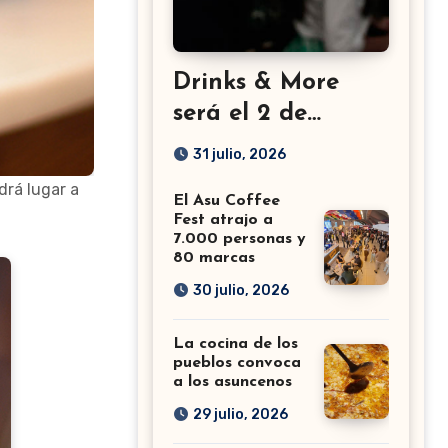
Drinks & More
será el 2 de
setiembre en el
31 julio, 2026
Sheraton
drá lugar a
El Asu Coffee
Fest atrajo a
7.000 personas y
80 marcas
30 julio, 2026
La cocina de los
pueblos convoca
a los asuncenos
29 julio, 2026