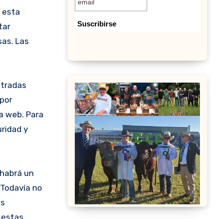
n esta
tar
sas. Las
ntradas
 por
ía web. Para
ridad y
 habrá un
 Todavía no
as
 estas