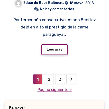
Eduardo Baez Balbuena
18 mayo, 2018
No hay comentarios
Por tercer año consecutivo, Asado Benítez
dejó en alto el prestigio de la carne
paraguaya…
Leer más
Paginación
1
2
3
de
Página siguiente »
entradas
Buscar