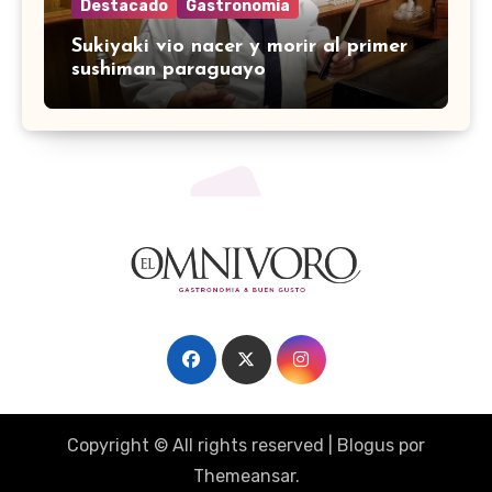
Destacado
Gastronomía
Sukiyaki vio nacer y morir al primer
sushiman paraguayo
Copyright © All rights reserved
|
Blogus
por
Themeansar
.