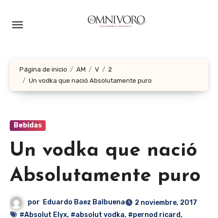
Ir
al
contenido
Página de inicio
AM
V
2
Un vodka que nació Absolutamente puro
Bebidas
Un vodka que nació
Absolutamente puro
por
Eduardo Baez Balbuena
2 noviembre, 2017
#Absolut Elyx
,
#absolut vodka
,
#pernod ricard
,