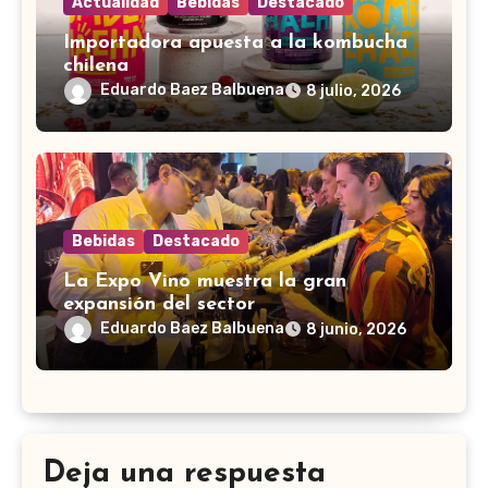
Actualidad
Bebidas
Destacado
Importadora apuesta a la kombucha
chilena
Eduardo Baez Balbuena
8 julio, 2026
Bebidas
Destacado
La Expo Vino muestra la gran
expansión del sector
Eduardo Baez Balbuena
8 junio, 2026
Deja una respuesta