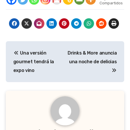
Compartidos
Navegación
Una versión
Drinks & More anuncia
de
gourmet tendrá la
una noche de delicias
entradas
expo vino