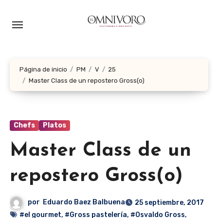
Ir
al
contenido
Página de inicio
PM
V
25
Master Class de un repostero Gross(o)
Chefs
Platos
Master Class de un
repostero Gross(o)
por
Eduardo Baez Balbuena
25 septiembre, 2017
#el gourmet
,
#Gross pastelería
,
#Osvaldo Gross
,