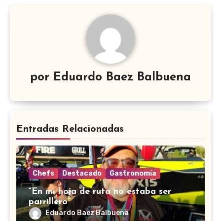
por
Eduardo Baez Balbuena
Entradas Relacionadas
Chefs
Destacado
Gastronomía
“En mi hoja de ruta no estaba ser
parrillero”
Eduardo Baez Balbuena