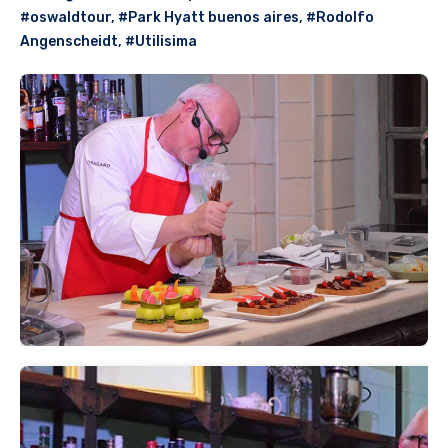
#oswaldtour
,
#Park Hyatt buenos aires
,
#Rodolfo
Angenscheidt
,
#Utilisima