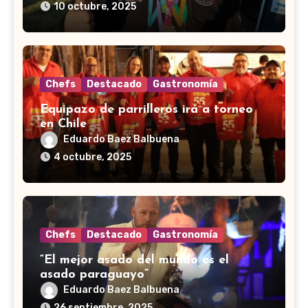
10 octubre, 2025
Chefs
Destacado
Gastronomía
Equipazo de parrilleros irá a torneo
en Chile
Eduardo Baez Balbuena
4 octubre, 2025
Chefs
Destacado
Gastronomía
“El mejor asado del mundo es el
asado paraguayo”
Eduardo Baez Balbuena
26 septiembre, 2025