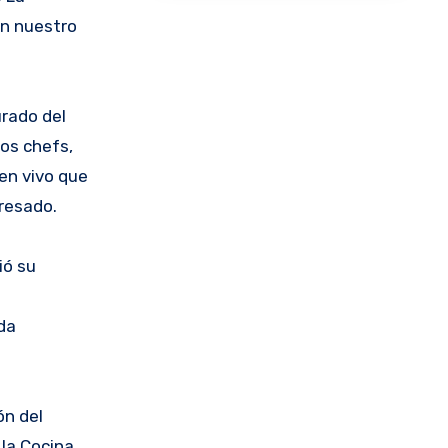
en nuestro
urado del
os chefs,
en vivo que
eresado.
ió su
da
ón del
la Cocina