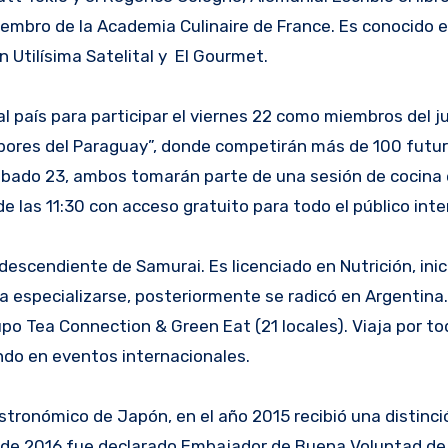
iembro de la Academia Culinaire de France. Es conocido 
n Utilísima Satelital y El Gourmet.
al país para participar el viernes 22 como miembros del j
abores del Paraguay”, donde competirán más de 100 futur
ábado 23, ambos tomarán parte de una sesión de cocina 
de las 11:30 con acceso gratuito para todo el público int
descendiente de Samurai. Es licenciado en Nutrición, inic
ra especializarse, posteriormente se radicó en Argentina.
o Tea Connection & Green Eat (21 locales). Viaja por to
ndo en eventos internacionales.
astronómico de Japón, en el año 2015 recibió una distinci
o de 2016 fue declarado Embajador de Buena Voluntad de 