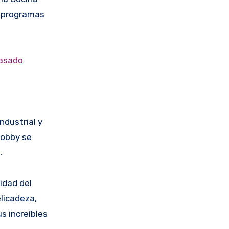
a programas
pasado
ndustrial y
hobby se
.
idad del
elicadeza,
us increíbles