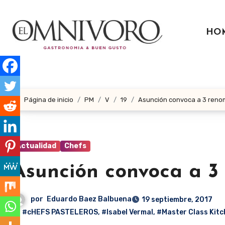
Ir
al
HO
contenido
Página de inicio
PM
V
19
Asunción convoca a 3 reno
Actualidad
Chefs
Asunción convoca a 3
por
Eduardo Baez Balbuena
19 septiembre, 2017
#cHEFS PASTELEROS
,
#Isabel Vermal
,
#Master Class Kitc