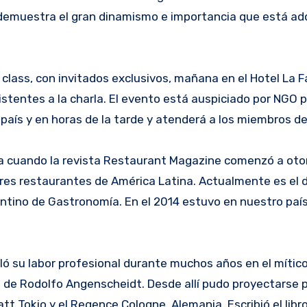
 demuestra el gran dinamismo e importancia que está adq
 class, con invitados exclusivos, mañana en el Hotel La F
istentes a la charla. El evento está auspiciado por NGO 
 país y en horas de la tarde y atenderá a los miembros de
na cuando la revista Restaurant Magazine comenzó a oto
ores restaurantes de América Latina. Actualmente es el d
entino de Gastronomía. En el 2014 estuvo en nuestro paí
lló su labor profesional durante muchos años en el mítico
 de Rodolfo Angenscheidt. Desde allí pudo proyectarse 
tt Tokio y el Regence Cologne, Alemania. Escribió el libr