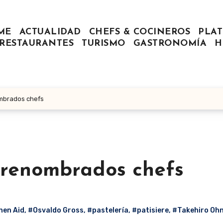
ME
ACTUALIDAD
CHEFS & COCINEROS
PLAT
RESTAURANTES
TURISMO
GASTRONOMÍA
H
mbrados chefs
 renombrados chefs
hen Aid
,
#Osvaldo Gross
,
#pastelería
,
#patisiere
,
#Takehiro Oh