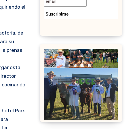
uiriendo el
actoría, de
para su
 la prensa.
rgar esta
irector
s cocinando
 hotel Park
para
o La