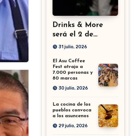
Drinks & More
será el 2 de
setiembre en el
31 julio, 2026
Sheraton
El Asu Coffee
Fest atrajo a
7.000 personas y
80 marcas
30 julio, 2026
La cocina de los
pueblos convoca
a los asuncenos
29 julio, 2026