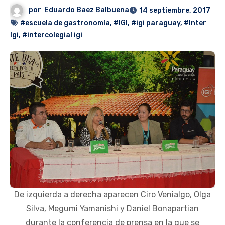
por
Eduardo Baez Balbuena
14 septiembre, 2017
#escuela de gastronomía
,
#IGI
,
#igi paraguay
,
#Inter
Igi
,
#intercolegial igi
De izquierda a derecha aparecen Ciro Venialgo, Olga
Silva, Megumi Yamanishi y Daniel Bonapartian
durante la conferencia de prensa en la que se