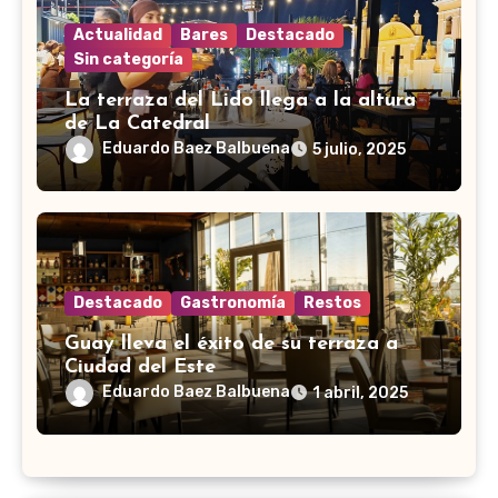
Actualidad
Bares
Destacado
Sin categoría
La terraza del Lido llega a la altura
de La Catedral
Eduardo Baez Balbuena
5 julio, 2025
Destacado
Gastronomía
Restos
Guay lleva el éxito de su terraza a
Ciudad del Este
Eduardo Baez Balbuena
1 abril, 2025