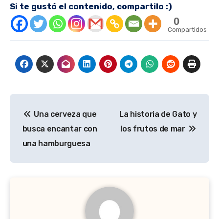
Si te gustó el contenido, compartilo :)
0
Compartidos
Navegación
Una cerveza que
La historia de Gato y
de
busca encantar con
los frutos de mar
entradas
una hamburguesa