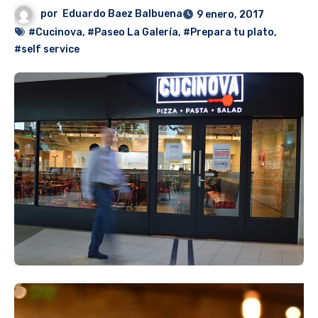
por
Eduardo Baez Balbuena
9 enero, 2017
#Cucinova
,
#Paseo La Galería
,
#Prepara tu plato
,
#self service