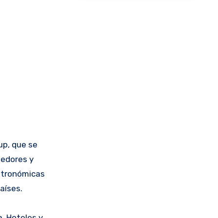
up, que se
medores y
stronómicas
aíses.
, Hoteles y