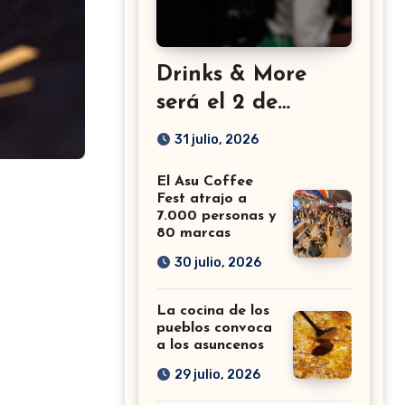
Drinks & More
será el 2 de
setiembre en el
31 julio, 2026
Sheraton
El Asu Coffee
Fest atrajo a
7.000 personas y
80 marcas
30 julio, 2026
La cocina de los
pueblos convoca
a los asuncenos
29 julio, 2026