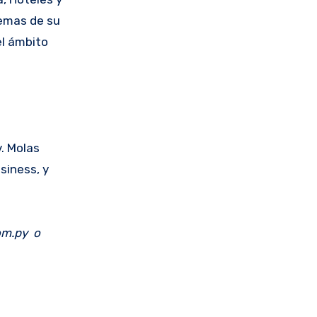
temas de su
el ámbito
v. Molas
siness, y
com.py o