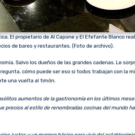
a. El propietario de Al Capone y El Efefante Blanco real
cios de bares y restaurantes. (Foto de archivo).
 pregunta, cómo puede ser eso si todos trabajan con la 
te una vuelta al timón.
nsólitos aumentos de la gastronomía en los últimos meses
ue precios al estilo de renombradas cocinas del mundo h
cios justos y un margen básico para vivir del establecimi