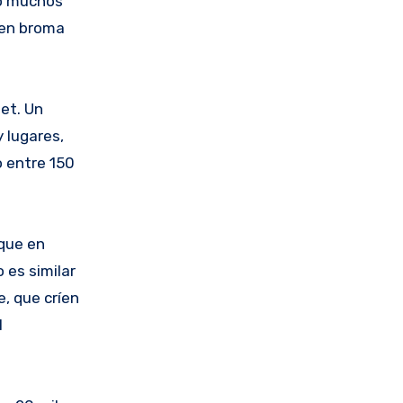
po muchos
 en broma
et. Un
 lugares,
o entre 150
 que en
 es similar
, que críen
l