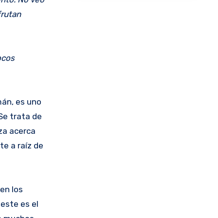
frutan
ocos
mán, es uno
Se trata de
iza acerca
te a raíz de
en los
este es el