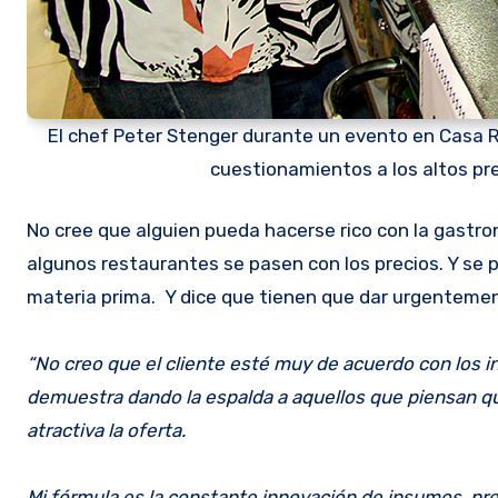
El chef Peter Stenger durante un evento en Casa Ric
cuestionamientos a los altos pre
No cree que alguien pueda hacerse rico con la gastronomía. Salvo los dueños de las grandes cadenas. Le sorprende que
algunos restaurantes se pasen con los precios. Y se
materia prima. Y dice que tienen que dar urgentemen
“No creo que el cliente esté muy de acuerdo con los i
demuestra dando la espalda a aquellos que piensan q
atractiva la oferta.
Mi fórmula es la constante innovación de insumos, pre