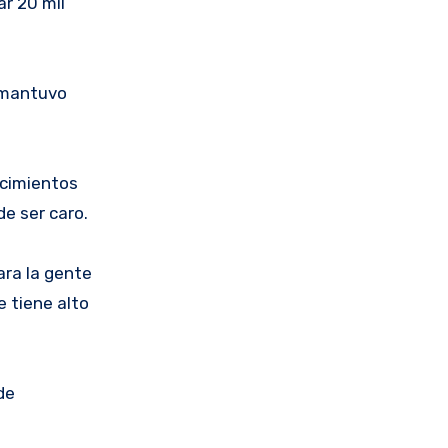
ar 20 mil
o mantuvo
ecimientos
de ser caro.
ara la gente
e tiene alto
de