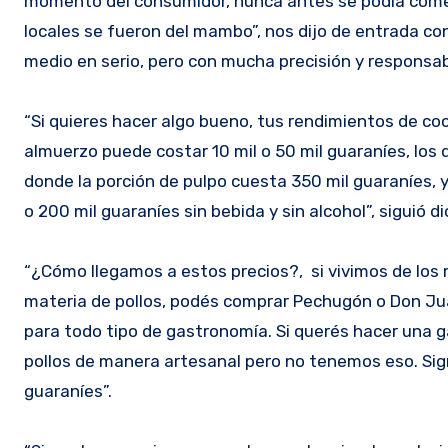
momento del consumidor, nunca antes se podía come
locales se fueron del mambo”, nos dijo de entrada co
medio en serio, pero con mucha precisión y responsab
“Si quieres hacer algo bueno, tus rendimientos de co
almuerzo puede costar 10 mil o 50 mil guaraníes, los
donde la porción de pulpo cuesta 350 mil guaraníes, 
o 200 mil guaraníes sin bebida y sin alcohol”, siguió di
“¿Cómo llegamos a estos precios?, si vivimos de los
materia de pollos, podés comprar Pechugón o Don Jua
para todo tipo de gastronomía. Si querés hacer una g
pollos de manera artesanal pero no tenemos eso. Signi
guaraníes”.