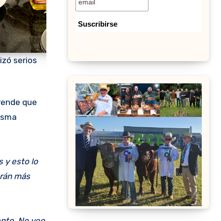
izó serios
misma
 y esto lo
arán más
ento. No veo