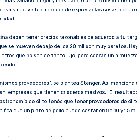
r más variado, mejor y más barato pero al mismo tiem
n esa su proverbial manera de expresar las cosas, medio
ilidad.
cina deben tener precios razonables de acuerdo a tu targ
 que se mueven debajo de los 20 mil son muy baratos. Hay
y otros que no son de tanto lujo, pero cobran un almuerz
ciendo.
 mismos proveedores”, se plantea Stenger. Así menciona
n, empresas que tienen criaderos masivos. “El resultado
astronomía de élite tenés que tener proveedores de élite
fica que un plato de pollo puede costar entre 10 y 15 mi