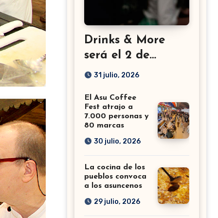
Drinks & More
será el 2 de
setiembre en el
31 julio, 2026
Sheraton
El Asu Coffee
Fest atrajo a
7.000 personas y
80 marcas
30 julio, 2026
La cocina de los
pueblos convoca
a los asuncenos
29 julio, 2026