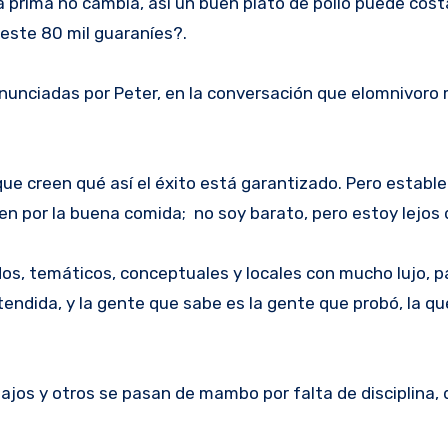
ria prima no cambia, así un buen plato de pollo puede cost
ueste 80 mil guaraníes?.
onunciadas por Peter, en la conversación que elomnivor
ue creen qué así el éxito está garantizado. Pero establ
en por la buena comida; no soy barato, pero estoy lejos 
s, temáticos, conceptuales y locales con mucho lujo, p
endida, y la gente que sabe es la gente que probó, la qu
jos y otros se pasan de mambo por falta de disciplina, 