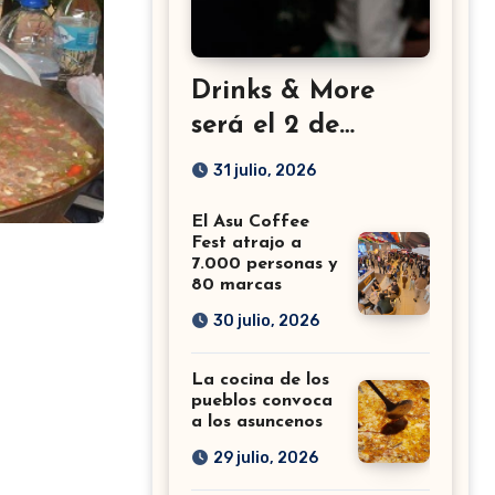
Drinks & More
será el 2 de
setiembre en el
31 julio, 2026
Sheraton
El Asu Coffee
Fest atrajo a
7.000 personas y
80 marcas
30 julio, 2026
La cocina de los
pueblos convoca
a los asuncenos
29 julio, 2026