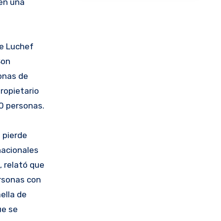
 en una
de Luchef
Son
onas de
ropietario
00 personas.
 pierde
nacionales
, relató que
ersonas con
ella de
ue se