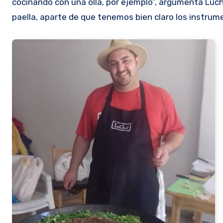
cocinando con una olla, por ejemplo”, argumenta Luche
paella, aparte de que tenemos bien claro los instrum