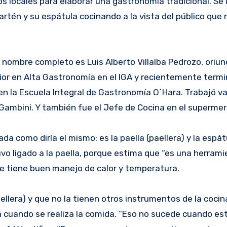
 locales para elaborar una gastronomía tradicional. Se l
rtén y su espátula cocinando a la vista del público que 
nombre completo es Luis Alberto Villalba Pedrozo, oriun
rior en Alta Gastronomía en el IGA y recientemente term
n la Escuela Integral de Gastronomía O´Hara. Trabajó va
Gambini. Y también fue el Jefe de Cocina en el supermer
ada como diría el mismo: es la paella (paellera) y la espá
vo ligado a la paella, porque estima que “es una herram
ue tiene buen manejo de calor y temperatura.
aellera) y que no la tienen otros instrumentos de la cocin
a cuando se realiza la comida. “Eso no sucede cuando es