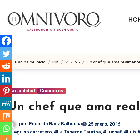
Ir
al
HO
contenido
Página de inicio
PM
V
25
Un chef que ama realmente 
Actualidad
Cocineros
Un chef que ama real
por
Eduardo Baez Balbuena
25 enero, 2016
#guiso carretero
,
#La Taberna Taurina
,
#Luchef
,
#Luis A