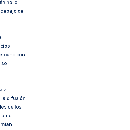
in no le
 debajo de
el
acios
cercano con
uiso
a a
la difusión
les de los
a como
comían