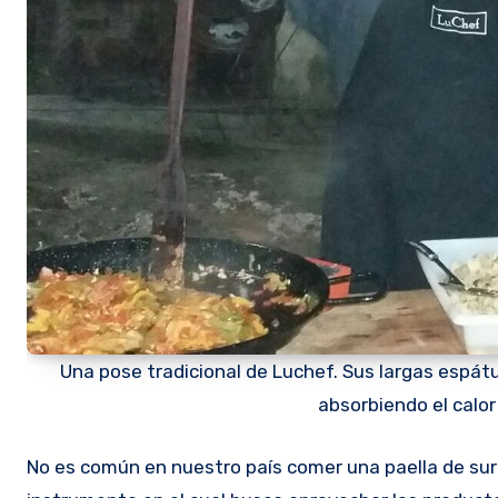
Una pose tradicional de Luchef. Sus largas espát
absorbiendo el calor 
No es común en nuestro país comer una paella de surubí. Pero para él, la paella, la sartén eso que decimos paellera, es un