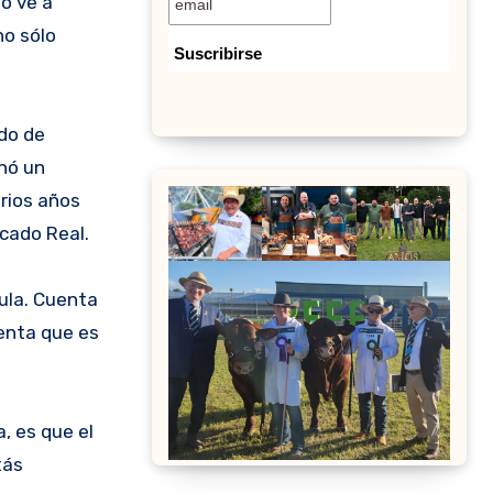
o ve a
no sólo
do de
inó un
rios años
cado Real.
tula. Cuenta
ienta que es
a, es que el
tás