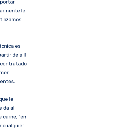
portar
larmente le
tilizamos
écnica es
rtir de allí
 contratado
omer
tentes.
que le
e da al
e carne, “en
r cualquier