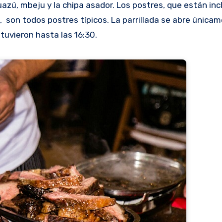
azú, mbeju y la chipa asador. Los postres, que están incl
 son todos postres típicos. La parrillada se abre únicam
tuvieron hasta las 16:30.