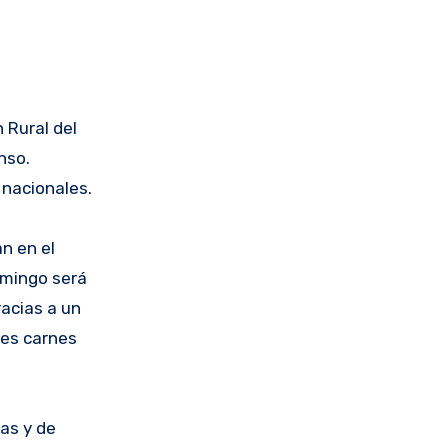
 Rural del
nso.
 nacionales.
an en el
omingo será
racias a un
les carnes
tas y de