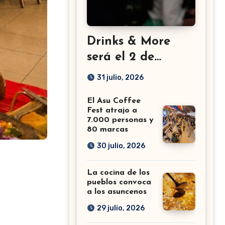
Drinks & More
será el 2 de
setiembre en el
31 julio, 2026
Sheraton
El Asu Coffee
Fest atrajo a
7.000 personas y
80 marcas
30 julio, 2026
La cocina de los
pueblos convoca
a los asuncenos
29 julio, 2026