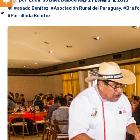
por
Eduardo Baez Balbuena
2 noviembre, 2015
#asado Benítez
,
#Asociación Rural del Paraguay
,
#Brafo
#Parrillada Benítez