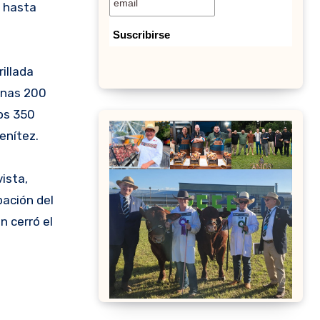
r hasta
illada
 unas 200
mos 350
enítez.
vista,
pación del
n cerró el