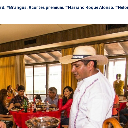
rd
,
#Brangus
,
#cortes premium
,
#Mariano Roque Alonso
,
#Nelo