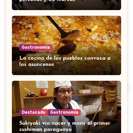
Gastronomía
La cocina de los pueblos convoca a
los asuncenos
Destacado
Gastronomía
Sukiyaki vio nacer y morir al primer
sushiman paraguayo