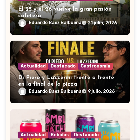
El 25 y el 26 vuelve la gran pasión
cafetera
Eduardo Baez Balbuena
21 julio, 2026
Actualidad
Destacado
Gastronomía
Di Piero y Lazzerini frente a frente
en la final de la pizza
Eduardo Baez Balbuena
9 julio, 2026
Actualidad
Bebidas
Destacado