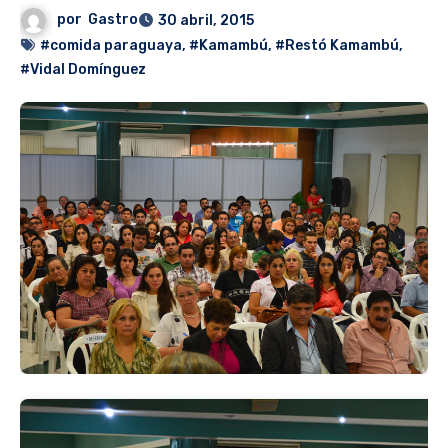
por
Gastro
30 abril, 2015
#comida paraguaya
,
#Kamambú
,
#Restó Kamambú
,
#Vidal Domínguez