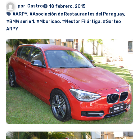
por
Gastro
18 febrero, 2015
#ARPY
,
#Asociación de Restaurantes del Paraguay
,
#BMW serie 1
,
#Mburicao
,
#Nestor Filártiga
,
#Sorteo
ARPY