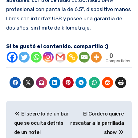
profesional con pantalla de 6,5″, dispositivo manos
libres con interfaz USB y posee una garantía de
dos años, sin límite de kilometraje.
Si te gustó el contenido, compartilo :)
0
Compartidos
Navegación
El secreto de un bar
El Cordero quiere
de
que se oculta detrás
rescatar a la parrillada
entradas
de un hotel
show