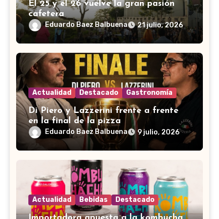
El 25 y el 26 vuelve la gran pasión
cafetera
Eduardo Baez Balbuena
21 julio, 2026
Actualidad
Destacado
Gastronomía
Di Piero y Lazzerini frente a frente
en la final de la pizza
Eduardo Baez Balbuena
9 julio, 2026
Actualidad
Bebidas
Destacado
Importadora apuesta a la kombucha