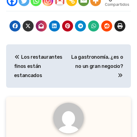
Compartidos
Navegación
Los restaurantes
La gastronomía, ¿es o
de
finos están
no un gran negocio?
entradas
estancados