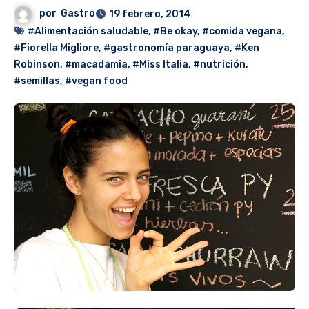
por
Gastro
19 febrero, 2014
#Alimentación saludable
,
#Be okay
,
#comida vegana
,
#Fiorella Migliore
,
#gastronomía paraguaya
,
#Ken
Robinson
,
#macadamia
,
#Miss Italia
,
#nutrición
,
#semillas
,
#vegan food