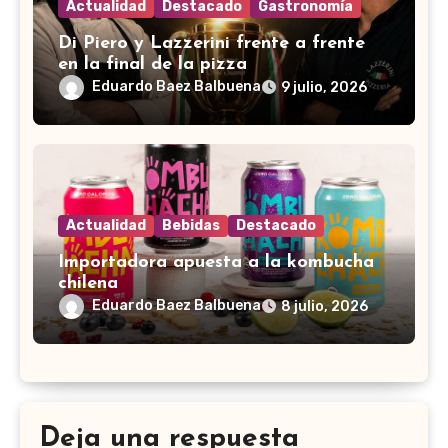
Actualidad
Destacado
Gastronomía
Di Piero y Lazzerini frente a frente
en la final de la pizza
Eduardo Baez Balbuena
9 julio, 2026
Actualidad
Bebidas
Destacado
Importadora apuesta a la kombucha
chilena
Eduardo Baez Balbuena
8 julio, 2026
Deja una respuesta