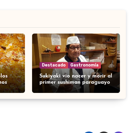
Destacado
Gastronomía
los
Sukiyaki vio nacer y morir al
nos
primer sushiman paraguayo