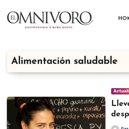
Ir
al
HO
contenido
Alimentación saludable
Actual
Llev
desp
Gas