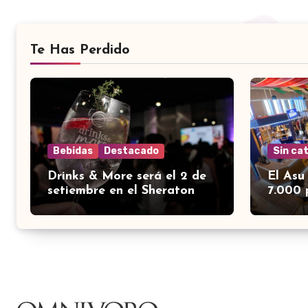
Te Has Perdido
Bebidas
Destacado
Sin ca
Drinks & More será el 2 de
El Asu
setiembre en el Sheraton
7.000 