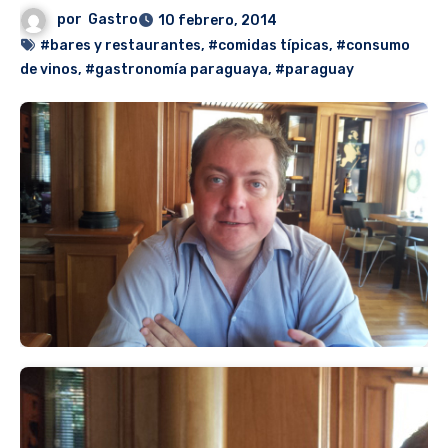
por
Gastro
10 febrero, 2014
#bares y restaurantes
,
#comidas típicas
,
#consumo
de vinos
,
#gastronomía paraguaya
,
#paraguay