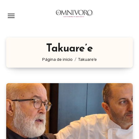
Ir
al
contenido
Takuare’e
Página de inicio
Takuare’e