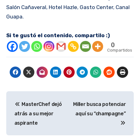
Salón Cañaveral, Hotel Hazle, Gasto Center, Canal
Guapa.
Si te gustó el contenido, compartilo :)
0
Compartidos
Navegación
MasterChef dejó
Miller busca potenciar
de
atrás a su mejor
aquí su “champagne”
entradas
aspirante