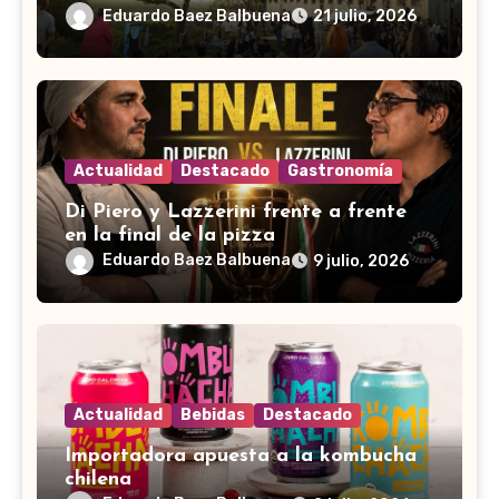
Eduardo Baez Balbuena
21 julio, 2026
Actualidad
Destacado
Gastronomía
Di Piero y Lazzerini frente a frente
en la final de la pizza
Eduardo Baez Balbuena
9 julio, 2026
Actualidad
Bebidas
Destacado
Importadora apuesta a la kombucha
chilena