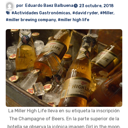
por
Eduardo Baez Balbuena
23 octubre, 2018
#Actividades Gastronómicas
,
#david ryder
,
#Miller
,
#miller brewing company
,
#miller high life
La Miller High Life lleva en su etiqueta la inscripción
The Champagne of Beers. En la parte superior de la
botella se observa la icónica imagen Girl in the moon.