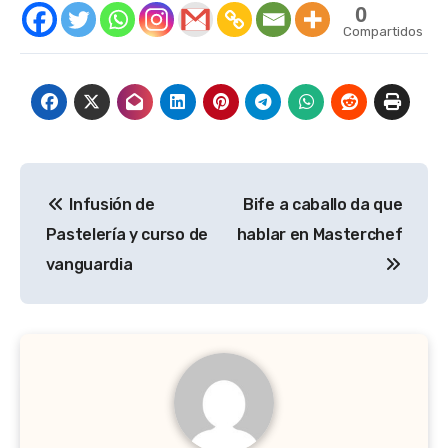
0
Compartidos
Navegación
Infusión de
Bife a caballo da que
de
Pastelería y curso de
hablar en Masterchef
entradas
vanguardia