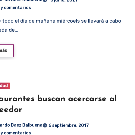
15 junio, 2021
ay comentarios
ueda de…
 más
idad
aurantes buscan acercarse al
eedor
ardo Baez Balbuena
6 septiembre, 2017
ay comentarios