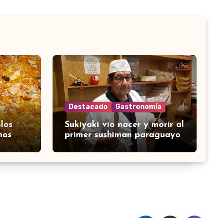
Destacado
Gastronomía
los
Sukiyaki vio nacer y morir al
nos
primer sushiman paraguayo