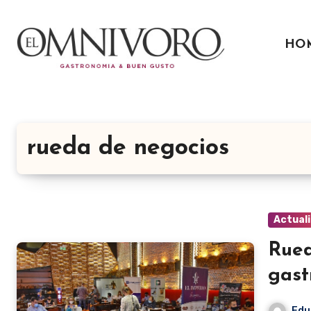
Ir
al
HO
contenido
rueda de negocios
Actual
Rued
gast
Edu