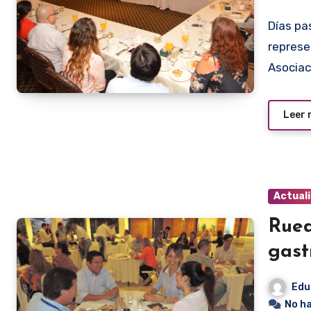
Días pasados se realizó el primer encuentro entre
represe
Asocia
Leer
Actual
Rued
gast
Edu
No h