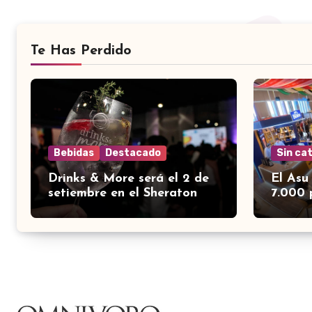
Te Has Perdido
Bebidas
Destacado
Sin ca
Drinks & More será el 2 de
El Asu
setiembre en el Sheraton
7.000 