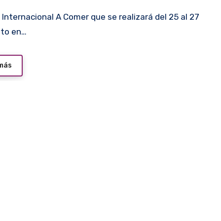
sto en…
 más