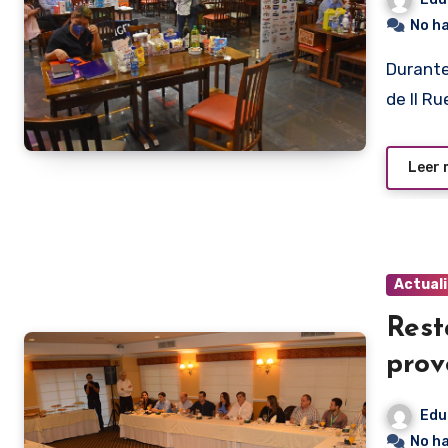
No h
Durante todo el día de mañana miércoels se llevará a cabo
de II R
Leer
Actual
Rest
prov
Edu
No h