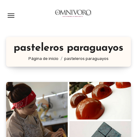
Ir
al
contenido
pasteleros paraguayos
Página de inicio
pasteleros paraguayos