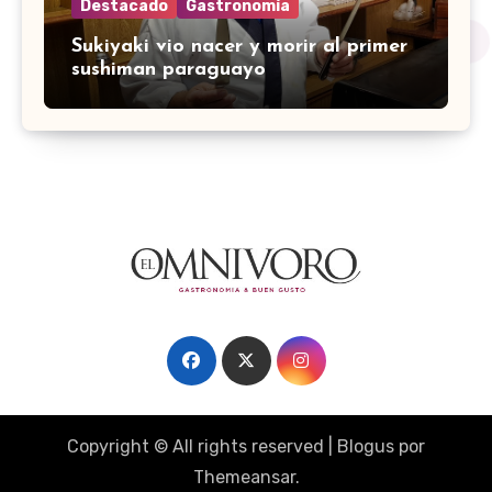
Destacado
Gastronomía
Sukiyaki vio nacer y morir al primer
sushiman paraguayo
Copyright © All rights reserved
|
Blogus
por
Themeansar
.