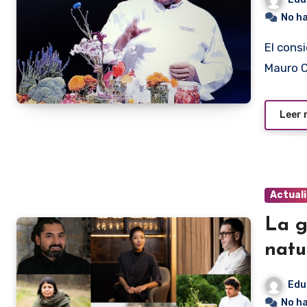
No h
El considerado mejor cocinero del mundo, el argentino
Mauro C
Leer
Actual
La g
natu
Edu
No h