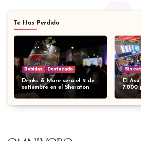
Te Has Perdido
Bebidas
Destacado
Sin ca
Drinks & More será el 2 de
El Asu
setiembre en el Sheraton
7.000 