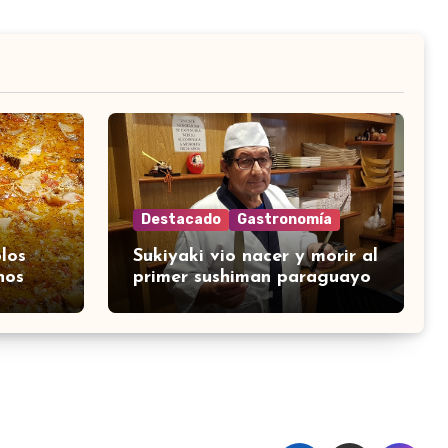
Destacado
Gastronomía
los
Sukiyaki vio nacer y morir al
nos
primer sushiman paraguayo