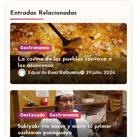
Entradas Relacionadas
Gastronomía
La cocina de los pueblos convoca a
los asuncenos
Eduardo Baez Balbuena
29 julio, 2026
Destacado
Gastronomía
Sukiyaki vio nacer y morir al primer
sushiman paraguayo