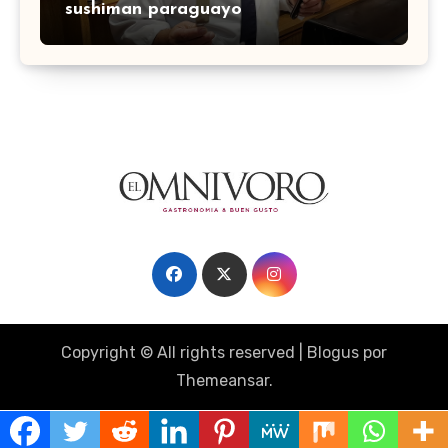
sushiman paraguayo
Copyright © All rights reserved
|
Blogus
por
Themeansar
.