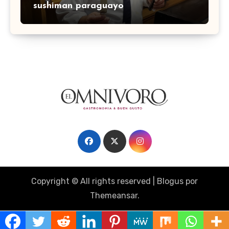
sushiman paraguayo
Copyright © All rights reserved
|
Blogus
por
Themeansar
.