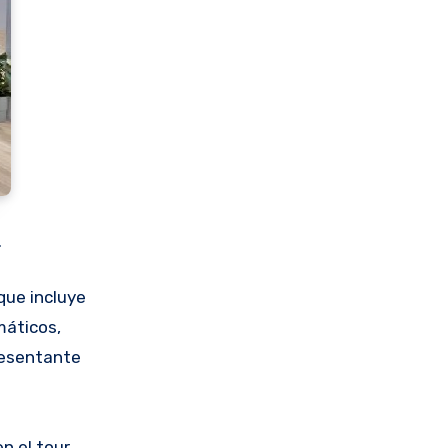
.
que incluye
máticos,
presentante
n el tour,