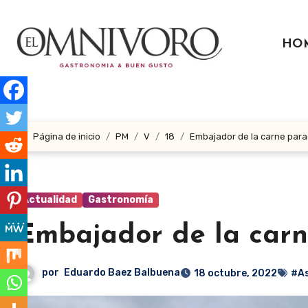
Ir
al
HO
contenido
Página de inicio
PM
V
18
Embajador de la carne par
Actualidad
Gastronomía
Embajador de la car
por
Eduardo Baez Balbuena
18 octubre, 2022
#As