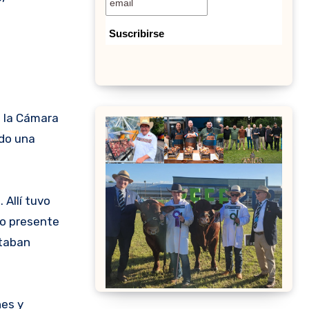
e la Cámara
ndo una
 Allí tuvo
vo presente
staban
nes y