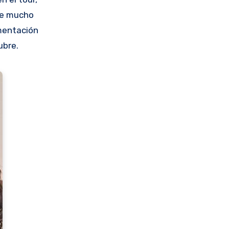
ene mucho
imentación
ubre.