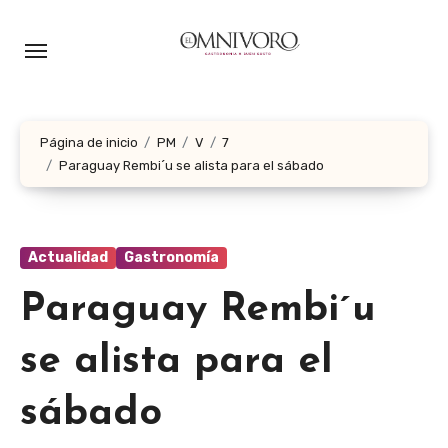
Ir
al
contenido
Página de inicio
PM
V
7
Paraguay Rembi´u se alista para el sábado
Actualidad
Gastronomía
Paraguay Rembi´u
se alista para el
sábado