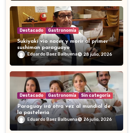
Destacado
Gastronomía
Sukiyaki vio nacer y morir al primer
sushiman paraguayo
Eduardo Baez Balbuena
28 julio, 2026
Destacado
Gastronomía
Sin categoría
Paraguay irá otra vez al mundial de
la pastelería
Eduardo Baez Balbuena
26 julio, 2026