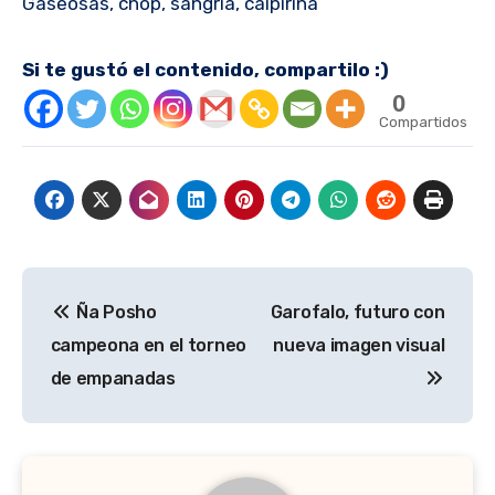
Gaseosas, chop, sangría, caipiriña
Si te gustó el contenido, compartilo :)
0
Compartidos
Navegación
Ña Posho
Garofalo, futuro con
de
campeona en el torneo
nueva imagen visual
entradas
de empanadas