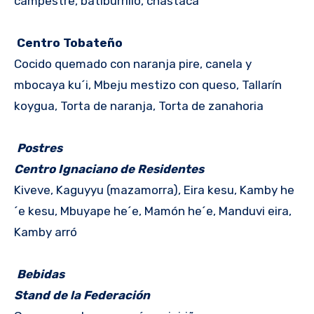
campestre, batiburrillo, chastaca
Centro Tobateño
Cocido quemado con naranja pire, canela y
mbocaya ku´i, Mbeju mestizo con queso, Tallarín
koygua, Torta de naranja, Torta de zanahoria
Postres
Centro Ignaciano de Residentes
Kiveve, Kaguyyu (mazamorra), Eira kesu, Kamby he
´e kesu, Mbuyape he´e, Mamón he´e, Manduvi eira,
Kamby arró
Bebidas
Stand de la Federación