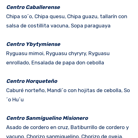
Centro Caballerense
Chipa so´o, Chipa quesu, Chipa guazu, tallarín con
salsa de costillita vacuna, Sopa paraguaya
Centro Ybytymiense
Ryguasu mimoi, Ryguasu chyryry, Ryguasu
enrollado, Ensalada de papa don cebolla
Centro Horqueteño
Caburé norteño, Mandi´o con hojitas de cebolla, So
´o Hu´u
Centro Sanmiguelino Misionero
Asado de cordero en cruz, Batiburrillo de cordero y
vacuno, Chorizo sanmiguelino, Chorizo de oveja,