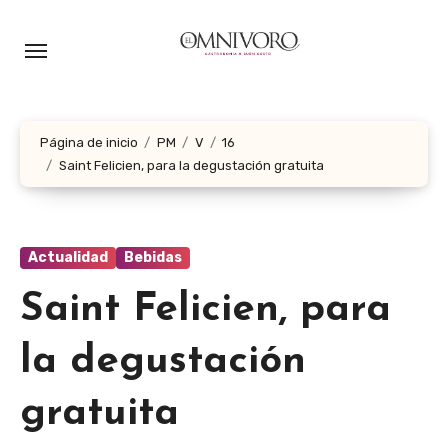
Ir
al
contenido
Página de inicio
PM
V
16
Saint Felicien, para la degustación gratuita
Actualidad
Bebidas
Saint Felicien, para
la degustación
gratuita