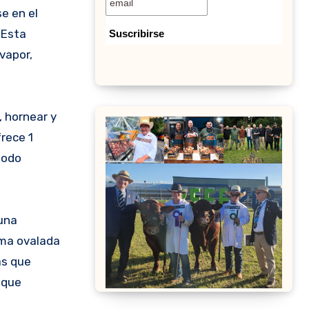
 Esta
vapor,
, hornear y
rece 1
modo
una
rma ovalada
as que
 que