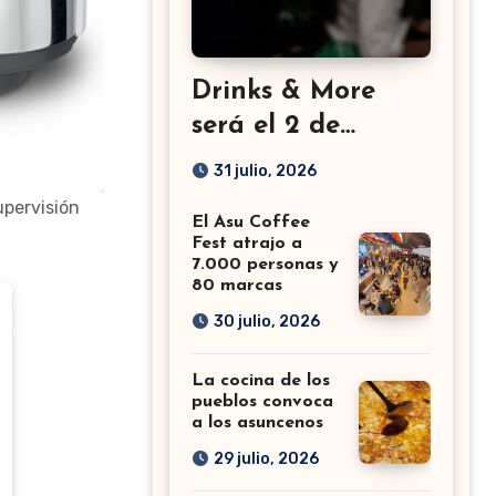
Drinks & More
será el 2 de
setiembre en el
31 julio, 2026
Sheraton
upervisión
El Asu Coffee
Fest atrajo a
7.000 personas y
80 marcas
30 julio, 2026
La cocina de los
pueblos convoca
a los asuncenos
29 julio, 2026