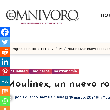
Ir
al
HO
contenido
Página de inicio
PM
V
19
Moulinex, un nuevo robot pa
Actualidad
Cocineros
Gastronomía
Moulinex, un nuevo ro
por
Eduardo Baez Balbuena
19 marzo, 2021
#Moul