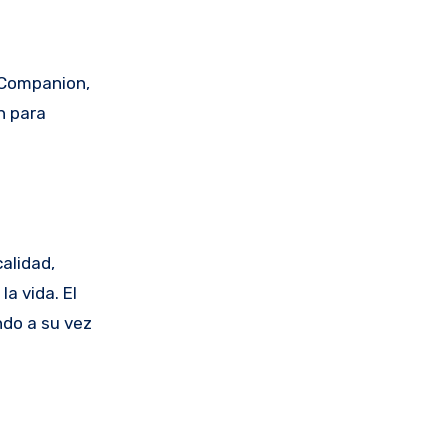
e Companion,
n para
alidad,
a vida. El
ndo a su vez