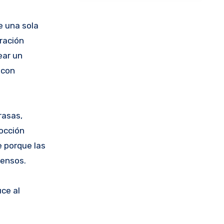
e una sola
aración
ear un
 con
rasas,
cocción
e porque las
tensos.
ce al