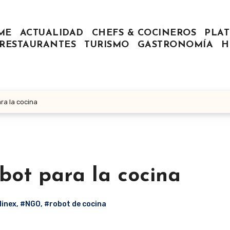
ME
ACTUALIDAD
CHEFS & COCINEROS
PLAT
RESTAURANTES
TURISMO
GASTRONOMÍA
H
ra la cocina
bot para la cocina
inex
,
#NGO
,
#robot de cocina