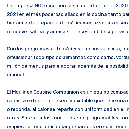
La empresa NGO incorporó a su portafolio en el 2020 el Moulinex Cousine Companion, que pretende convertirse en el
2021 en el más poderoso aliado en la cocina tanto pa
herramienta prepara automáticamente sopas caseras, 
remueve, saltea, y amasa sin necesidad de supervisi
Con los programas automáticos que posee, corta, prepa
emulsionar todo tipo de alimentos como carne, verdura
millón de menús para elaborar, además de la posibili
manual.
El Moulinex Cousine Companion es un equipo compact
canasta extraíble de acero inoxidable que tiene una 
o redonda, el calor se reparte con uniformidad en el
otras. Sus variadas funciones, son programables con a
empiece a funcionar, dejar preparados en su interior 