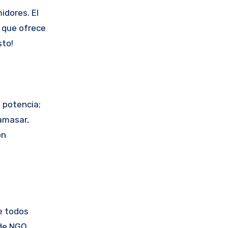
idores. El
s que ofrece
sto!
 potencia;
 amasar,
ón
e todos
 de NGO