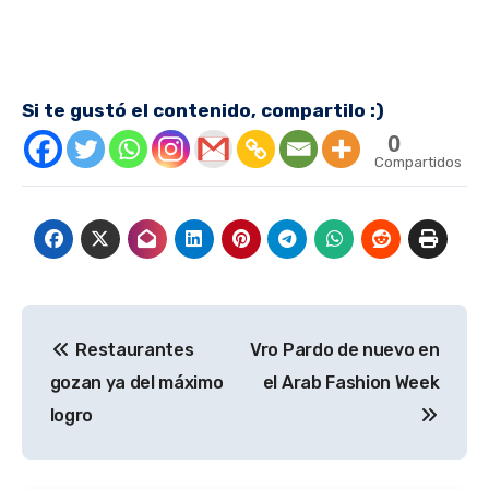
Si te gustó el contenido, compartilo :)
0
Compartidos
Navegación
Restaurantes
Vro Pardo de nuevo en
de
gozan ya del máximo
el Arab Fashion Week
entradas
logro