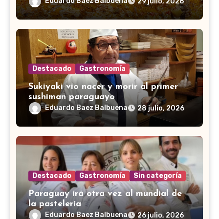
Eduardo Baez Balbuena
29 julio, 2026
Destacado
Gastronomía
Sukiyaki vio nacer y morir al primer
sushiman paraguayo
Eduardo Baez Balbuena
28 julio, 2026
Destacado
Gastronomía
Sin categoría
Paraguay irá otra vez al mundial de
la pastelería
Eduardo Baez Balbuena
26 julio, 2026