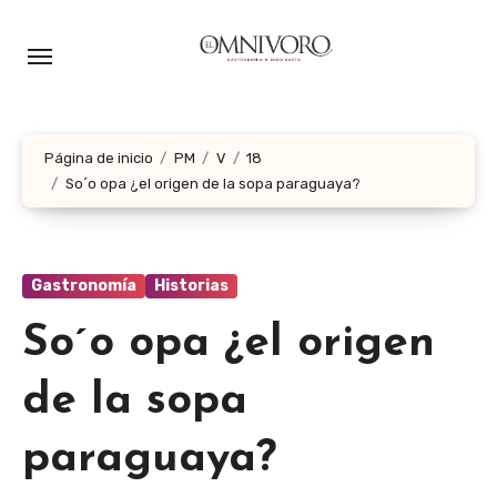
Ir
al
contenido
Página de inicio
PM
V
18
So´o opa ¿el origen de la sopa paraguaya?
Gastronomía
Historias
So´o opa ¿el origen
de la sopa
paraguaya?