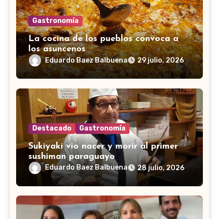
Gastronomía
La cocina de los pueblos convoca a
los asuncenos
Eduardo Baez Balbuena
29 julio, 2026
Destacado
Gastronomía
Sukiyaki vio nacer y morir al primer
sushiman paraguayo
Eduardo Baez Balbuena
28 julio, 2026