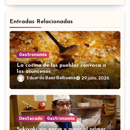
Entradas Relacionadas
Gastronomía
La cocina de los pueblos convoca a
los asuncenos
Eduardo Baez Balbuena
29 julio, 2026
Destacado
Gastronomía
Sukiyaki vio nacer y morir al primer